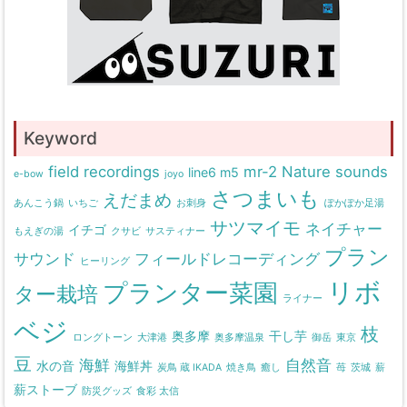
Keyword
field recordings
mr-2
Nature sounds
line6 m5
e-bow
joyo
さつまいも
えだまめ
あんこう鍋
いちご
お刺身
ぽかぽか足湯
サツマイモ
ネイチャー
イチゴ
もえぎの湯
クサビ
サスティナー
プラン
サウンド
フィールドレコーディング
ヒーリング
リボ
プランター菜園
ター栽培
ライナー
ベジ
枝
奥多摩
干し芋
ロングトーン
大津港
奥多摩温泉
御岳
東京
豆
海鮮
自然音
水の音
海鮮丼
炭鳥 蔵 IKADA
焼き鳥
癒し
苺
茨城
薪
薪ストーブ
防災グッズ
食彩 太信