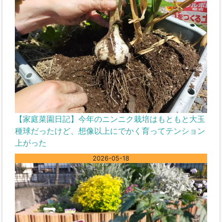
【家庭菜園日記】今年のニンニク栽培はもともと大玉
種球だったけど、想像以上にでかく育ってテンション
上がった
2026-05-18