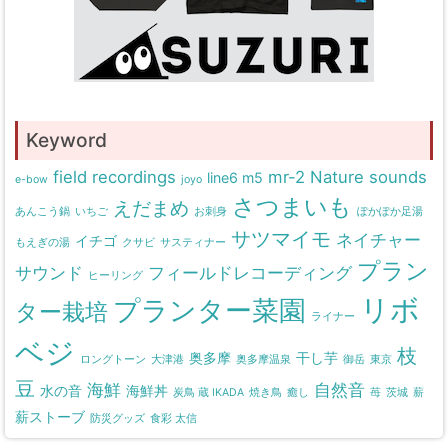
Keyword
field recordings
mr-2
Nature sounds
line6 m5
e-bow
joyo
さつまいも
えだまめ
あんこう鍋
いちご
お刺身
ぽかぽか足湯
サツマイモ
ネイチャー
イチゴ
もえぎの湯
クサビ
サスティナー
プラン
サウンド
フィールドレコーディング
ヒーリング
リボ
プランター菜園
ター栽培
ライナー
ベジ
枝
奥多摩
干し芋
ロングトーン
大津港
奥多摩温泉
御岳
東京
豆
海鮮
自然音
水の音
海鮮丼
炭鳥 蔵 IKADA
焼き鳥
癒し
苺
茨城
薪
薪ストーブ
防災グッズ
食彩 太信