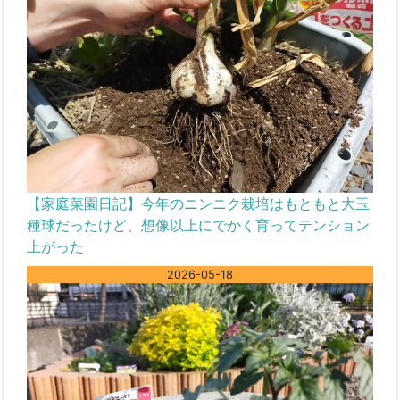
【家庭菜園日記】今年のニンニク栽培はもともと大玉
種球だったけど、想像以上にでかく育ってテンション
上がった
2026-05-18