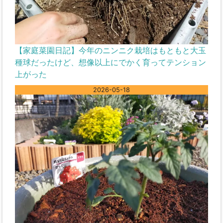
【家庭菜園日記】今年のニンニク栽培はもともと大玉
種球だったけど、想像以上にでかく育ってテンション
上がった
2026-05-18