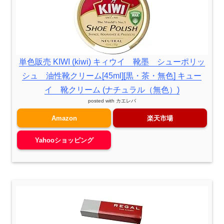
単色販売 KIWI (kiwi) キィウイ 靴墨 シューポリッ
シュ 油性靴クリーム[45ml][黒・茶・無色] キュー
イ 靴クリーム (ナチュラル（無色）)
posted with
カエレバ
Amazon
楽天市場
Yahooショッピング