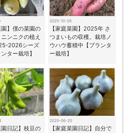
0
2025-10-28
菜園】僕の菜園の
【家庭菜園】2025年 さ
、ニンニクの植え
つまいもの収穫。栽培ノ
25-2026シーズ
ウハウ蓄積中【プランタ
ランター栽培】
ー栽培】
4
2025-06-20
菜園日記】枝豆の
【家庭菜園日記】自分で