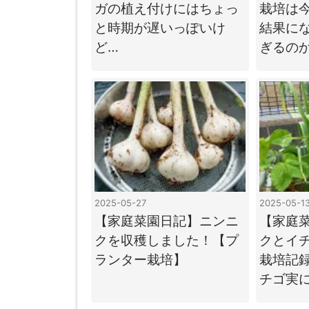
ガの植え付けにはちょっ
栽培は
と時期が遅いっぽいけ
結果に
ど…
ぎるの
2025-05-27
2025-05-1
【家庭菜園日記】ニンニ
【家庭
クを収穫しました！【プ
クとイ
ランター栽培】
栽培記
チゴ実