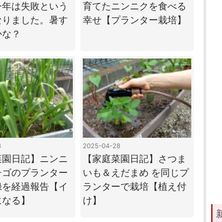
今年は失敗という
育てたニンニクを食べる
なりました。暑す
幸せ【プランター栽培】
かな？
3
2025-04-28
菜園日記】ニンニ
【家庭菜園日記】さつま
チゴのプランター
いも＆えだまめ を同じプ
録を経過報告【イ
ランターで栽培【植え付
になる】
け】