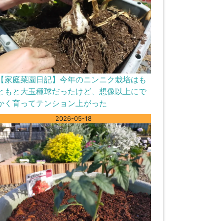
【家庭菜園日記】今年のニンニク栽培はも
ともと大玉種球だったけど、想像以上にで
かく育ってテンション上がった
2026-05-18