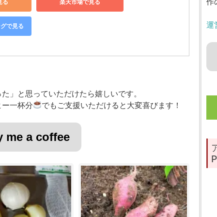
作
見る
楽天市場で見る
運
ングで見る
った」と思っていただけたら嬉しいです。
ヒー一杯分
でもご支援いただけると大変喜びます！
 me a coffee
P