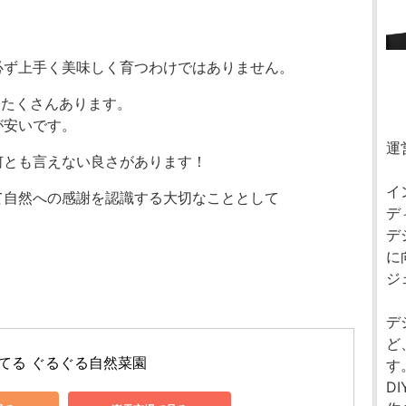
。
必ず上手く美味しく育つわけではありません。
もたくさんあります。
が安いです。
運
何とも言えない良さがあります！
イ
て自然への感謝を認識する大切なこととして
デ
デ
に
ジ
デ
ど
てる ぐるぐる自然菜園
す
D