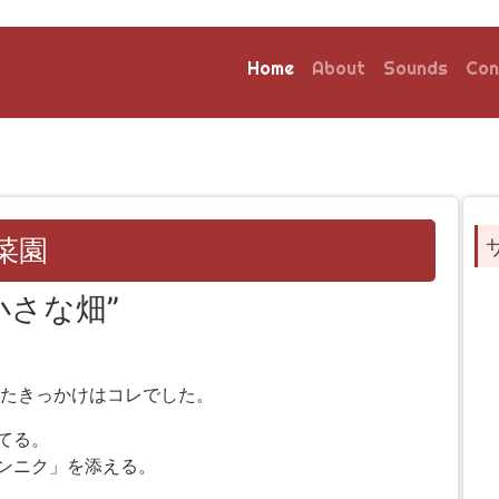
Home
About
Sounds
Con
菜園
小さな畑”
めたきっかけはコレでした。
てる。
ンニク」を添える。