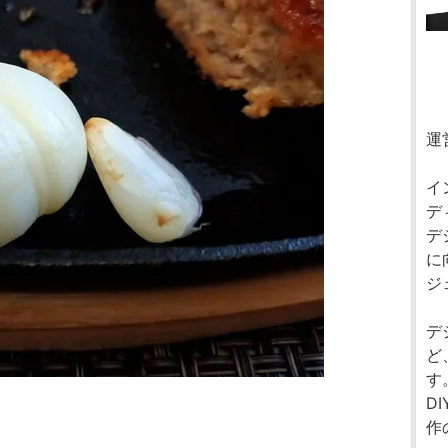
運
イ
デ
デ
に
ジ
デ
ど
す
D
作