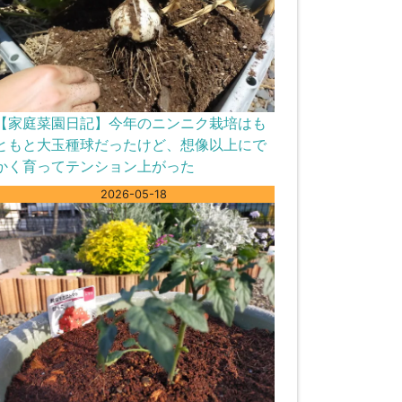
【家庭菜園日記】今年のニンニク栽培はも
ともと大玉種球だったけど、想像以上にで
かく育ってテンション上がった
2026-05-18