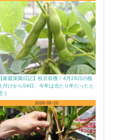
【家庭菜園日記】枝豆収穫！4月26日の植
え付けから54日、今年は当たり年だったと
思う
2026-05-25