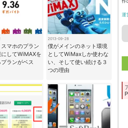
作
運
2
2013-09-28
】スマホのプラン
僕がメインのネット環境
にしてWiMAXを
としてWiMaxしか使わな
るプランがベス
い、そして使い続ける３
つの理由
P