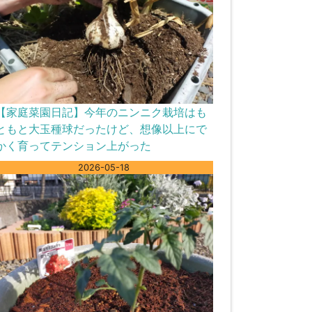
【家庭菜園日記】今年のニンニク栽培はも
ともと大玉種球だったけど、想像以上にで
かく育ってテンション上がった
2026-05-18