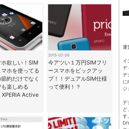
運
2015-02-06
イ
ホ欲しい！SIM
今アツい１万円SIMフリ
デ
スマホを使ってる
ースマホをピックアッ
デ
の節約だけでなく
プ！！デュアルSIM仕様
に
びも楽しめる
って便利！？
ジ
XPERIA Active
】
デ
ど
す
D