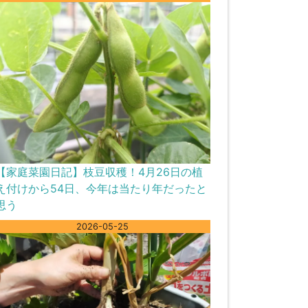
【家庭菜園日記】枝豆収穫！4月26日の植
え付けから54日、今年は当たり年だったと
思う
2026-05-25