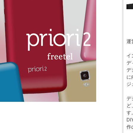
運
イ
デ
デ
に
ジ
デ
ど
す
D
作