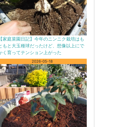
【家庭菜園日記】今年のニンニク栽培はも
ともと大玉種球だったけど、想像以上にで
かく育ってテンション上がった
2026-05-18