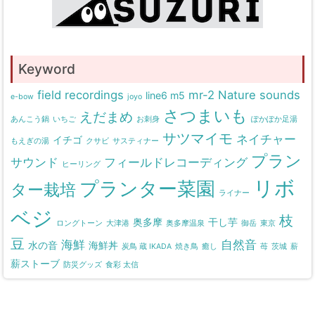
Keyword
field recordings
mr-2
Nature sounds
line6 m5
e-bow
joyo
さつまいも
えだまめ
あんこう鍋
いちご
お刺身
ぽかぽか足湯
サツマイモ
ネイチャー
イチゴ
もえぎの湯
クサビ
サスティナー
プラン
サウンド
フィールドレコーディング
ヒーリング
リボ
プランター菜園
ター栽培
ライナー
ベジ
枝
奥多摩
干し芋
ロングトーン
大津港
奥多摩温泉
御岳
東京
豆
海鮮
自然音
水の音
海鮮丼
炭鳥 蔵 IKADA
焼き鳥
癒し
苺
茨城
薪
薪ストーブ
防災グッズ
食彩 太信