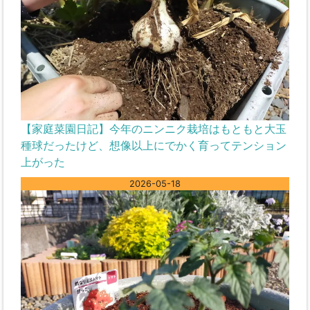
【家庭菜園日記】今年のニンニク栽培はもともと大玉
種球だったけど、想像以上にでかく育ってテンション
上がった
2026-05-18