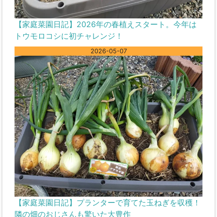
【家庭菜園日記】2026年の春植えスタート。今年は
トウモロコシに初チャレンジ！
2026-05-07
【家庭菜園日記】プランターで育てた玉ねぎを収穫！
隣の畑のおじさんも驚いた大豊作