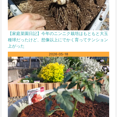
【家庭菜園日記】今年のニンニク栽培はもともと大玉
種球だったけど、想像以上にでかく育ってテンション
上がった
2026-05-18