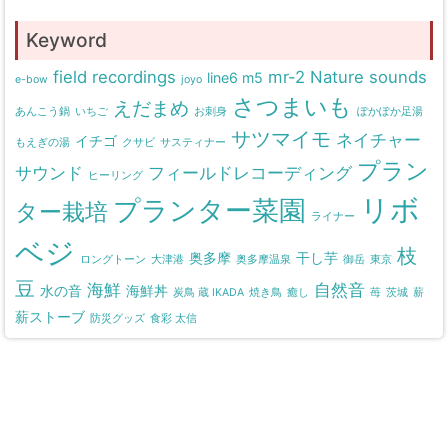
Keyword
field recordings
mr-2
Nature sounds
line6 m5
e-bow
joyo
さつまいも
えだまめ
あんこう鍋
いちご
お刺身
ぽかぽか足湯
サツマイモ
ネイチャー
イチゴ
もえぎの湯
クサビ
サスティナー
プラン
サウンド
フィールドレコーディング
ヒーリング
リボ
プランター菜園
ター栽培
ライナー
ベジ
枝
奥多摩
干し芋
ロングトーン
大津港
奥多摩温泉
御岳
東京
豆
海鮮
自然音
水の音
海鮮丼
炭鳥 蔵 IKADA
焼き鳥
癒し
苺
茨城
薪
薪ストーブ
防災グッズ
食彩 太信