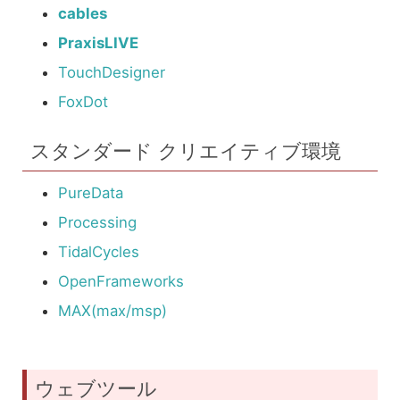
cables
PraxisLIVE
TouchDesigner
FoxDot
スタンダード クリエイティブ環境
PureData
Processing
TidalCycles
OpenFrameworks
MAX(max/msp)
ウェブツール