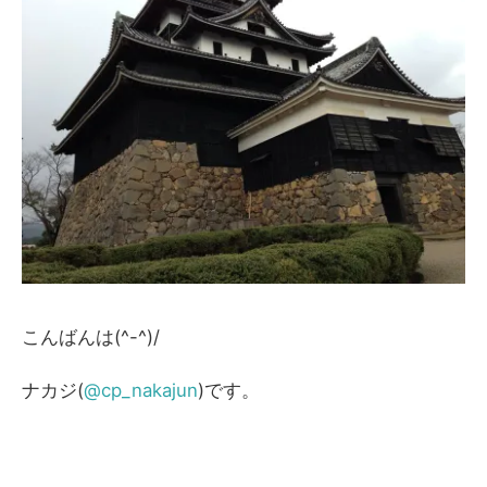
こんばんは(^-^)/
ナカジ(
@cp_nakajun
)です。