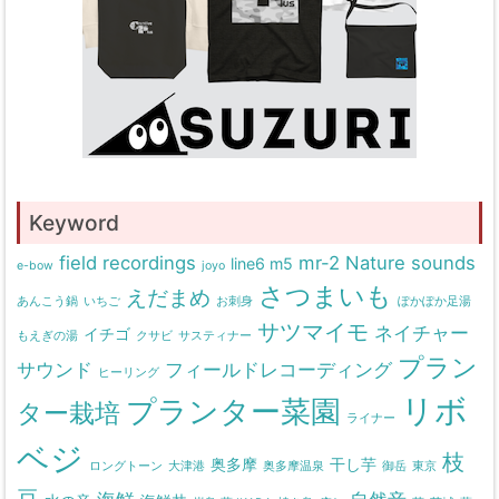
Keyword
field recordings
mr-2
Nature sounds
line6 m5
e-bow
joyo
さつまいも
えだまめ
あんこう鍋
いちご
お刺身
ぽかぽか足湯
サツマイモ
ネイチャー
イチゴ
もえぎの湯
クサビ
サスティナー
プラン
サウンド
フィールドレコーディング
ヒーリング
リボ
プランター菜園
ター栽培
ライナー
ベジ
枝
奥多摩
干し芋
ロングトーン
大津港
奥多摩温泉
御岳
東京
豆