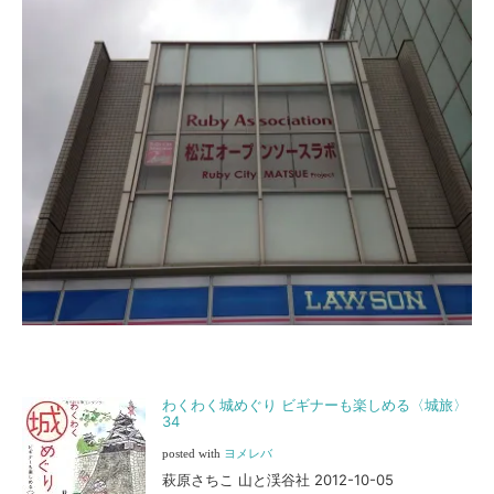
わくわく城めぐり ビギナーも楽しめる〈城旅〉
34
posted with
ヨメレバ
萩原さちこ 山と渓谷社 2012-10-05