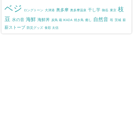
ベジ
枝
奥多摩
干し芋
ロングトーン
大津港
奥多摩温泉
御岳
東京
豆
海鮮
自然音
水の音
海鮮丼
炭鳥 蔵 IKADA
焼き鳥
癒し
苺
茨城
薪
薪ストーブ
防災グッズ
食彩 太信