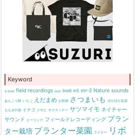
Keyword
field recordings
mr-2
Nature sounds
line6 m5
e-bow
joyo
さつまいも
えだまめ
あんこう鍋
いちご
お刺身
ぽかぽか足湯
サツマイモ
ネイチャー
イチゴ
もえぎの湯
クサビ
サスティナー
プラン
サウンド
フィールドレコーディング
ヒーリング
リボ
プランター菜園
ター栽培
ライナー