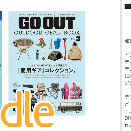
運
イ
デ
デ
に
ジ
デ
ど
す
D
作