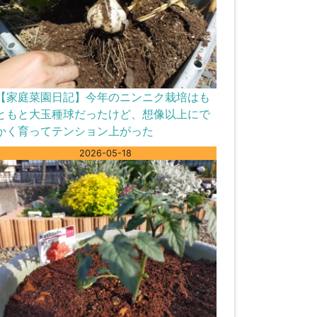
【家庭菜園日記】今年のニンニク栽培はも
ともと大玉種球だったけど、想像以上にで
かく育ってテンション上がった
2026-05-18