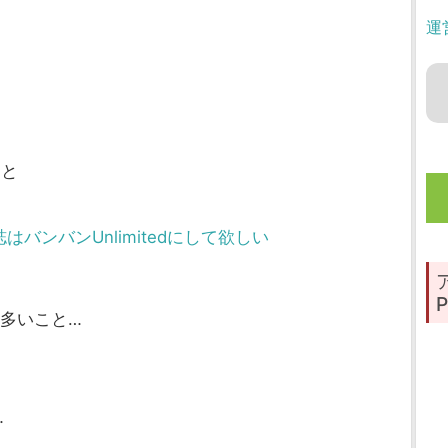
運
！と
ンバンUnlimitedにして欲しい
P
多いこと…
…