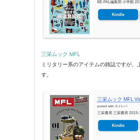
BE-PAL編集部 小学館 201
Kindle
三栄ムック MFL
ミリタリー系のアイテムの雑誌ですが、
す。
三栄ムック MFL Vol.
posted with
ヨメレバ
三栄書房 三栄書房 2015-1
Kindle