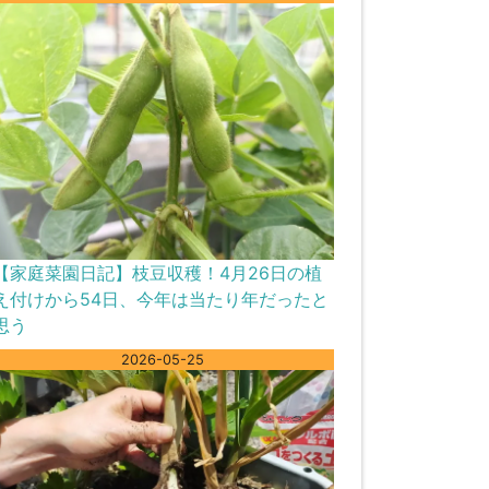
【家庭菜園日記】枝豆収穫！4月26日の植
え付けから54日、今年は当たり年だったと
思う
2026-05-25