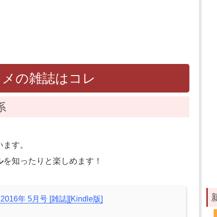
スメの雑誌はコレ
系
います。
ル
を知ったりと楽しめます！
2016年 5月号 [雑誌][Kindle版]