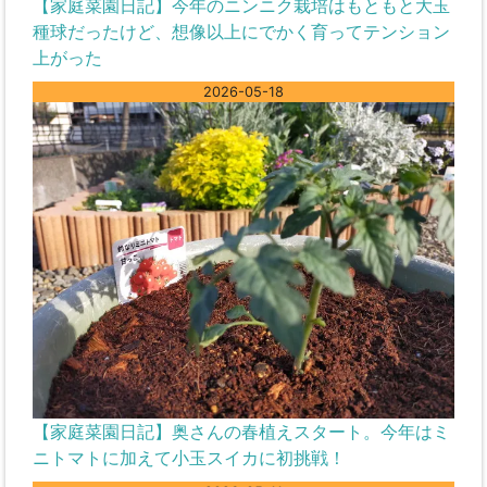
【家庭菜園日記】今年のニンニク栽培はもともと大玉
種球だったけど、想像以上にでかく育ってテンション
上がった
2026-05-18
【家庭菜園日記】奥さんの春植えスタート。今年はミ
ニトマトに加えて小玉スイカに初挑戦！