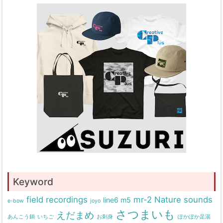
Keyword
field recordings
mr-2
Nature sounds
line6 m5
e-bow
joyo
さつまいも
えだまめ
あんこう鍋
いちご
お刺身
ぽかぽか足湯