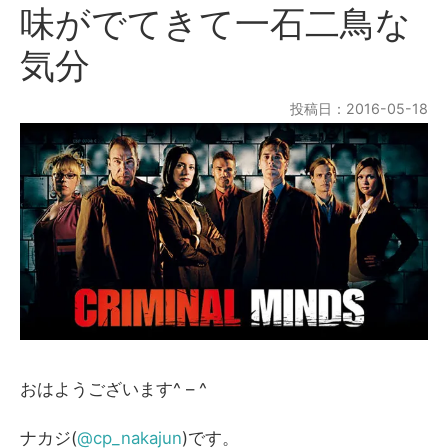
味がでてきて一石二鳥な
気分
投稿日：2016-05-18
おはようございます^ – ^
ナカジ(
@cp_nakajun
)です。