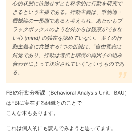
心的状態に依拠せずとも科学的に行動を研究で
きるという主張である。行動主義は、唯物論・
機械論の一形態であると考えられ、あたかもブ
ラックボックスのような外からは観察ができな
い心 (mind) の独在を認めていない。 多くの行
動主義者に共通する1つの仮説は、“自由意志は
錯覚であり、行動は遺伝と環境の両因子の組み
合わせによって決定されていく”というものであ
る。
FBIの行動分析課（Behavioral Analysis Unit、BAU）
はFBIに実在する組織とのことで
こんな本もあります。
これは個人的にも読んでみようと思ってます。