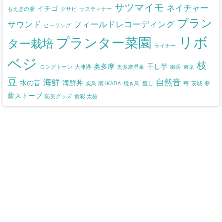
サツマイモ
ネイチャー
イチゴ
もえぎの湯
クサビ
サスティナー
プラン
サウンド
フィールドレコーディング
ヒーリング
リボ
プランター菜園
ター栽培
ライナー
ベジ
枝
奥多摩
干し芋
ロングトーン
大津港
奥多摩温泉
御岳
東京
豆
海鮮
自然音
水の音
海鮮丼
炭鳥 蔵 IKADA
焼き鳥
癒し
苺
茨城
薪
薪ストーブ
防災グッズ
食彩 太信