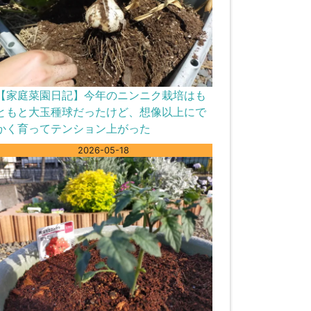
【家庭菜園日記】今年のニンニク栽培はも
ともと大玉種球だったけど、想像以上にで
かく育ってテンション上がった
2026-05-18