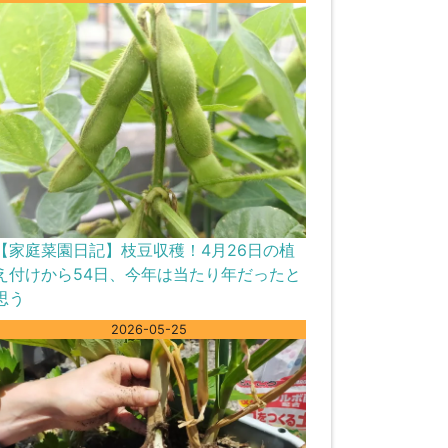
【家庭菜園日記】枝豆収穫！4月26日の植
え付けから54日、今年は当たり年だったと
思う
2026-05-25