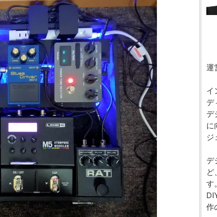
運
イ
デ
デ
に
ジ
デ
ど
す
D
作