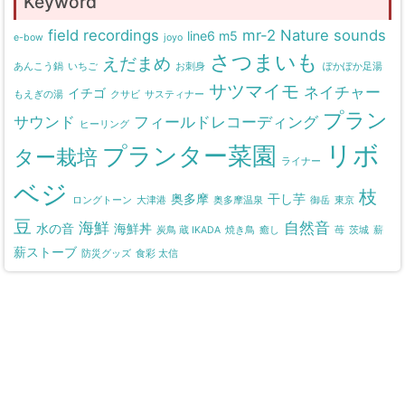
Keyword
field recordings
mr-2
Nature sounds
line6 m5
e-bow
joyo
さつまいも
えだまめ
あんこう鍋
いちご
お刺身
ぽかぽか足湯
サツマイモ
ネイチャー
イチゴ
もえぎの湯
クサビ
サスティナー
プラン
サウンド
フィールドレコーディング
ヒーリング
リボ
プランター菜園
ター栽培
ライナー
ベジ
枝
奥多摩
干し芋
ロングトーン
大津港
奥多摩温泉
御岳
東京
豆
海鮮
自然音
水の音
海鮮丼
炭鳥 蔵 IKADA
焼き鳥
癒し
苺
茨城
薪
薪ストーブ
防災グッズ
食彩 太信