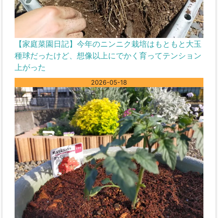
【家庭菜園日記】今年のニンニク栽培はもともと大玉
種球だったけど、想像以上にでかく育ってテンション
上がった
2026-05-18