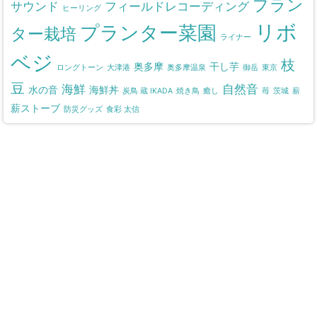
プラン
サウンド
フィールドレコーディング
ヒーリング
リボ
プランター菜園
ター栽培
ライナー
ベジ
枝
奥多摩
干し芋
ロングトーン
大津港
奥多摩温泉
御岳
東京
豆
海鮮
自然音
水の音
海鮮丼
炭鳥 蔵 IKADA
焼き鳥
癒し
苺
茨城
薪
薪ストーブ
防災グッズ
食彩 太信