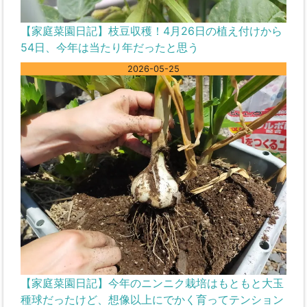
【家庭菜園日記】枝豆収穫！4月26日の植え付けから
54日、今年は当たり年だったと思う
2026-05-25
【家庭菜園日記】今年のニンニク栽培はもともと大玉
種球だったけど、想像以上にでかく育ってテンション