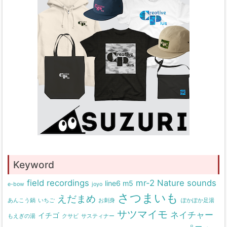
Keyword
field recordings
mr-2
Nature sounds
line6 m5
e-bow
joyo
さつまいも
えだまめ
あんこう鍋
いちご
お刺身
ぽかぽか足湯
サツマイモ
ネイチャー
イチゴ
もえぎの湯
クサビ
サスティナー