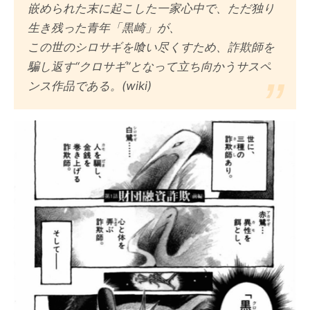
嵌められた末に起こした一家心中で、ただ独り
生き残った青年「黒崎」が、
この世のシロサギを喰い尽くすため、詐欺師を
騙し返す“クロサギ”となって立ち向かうサスペ
ンス作品である。(wiki)