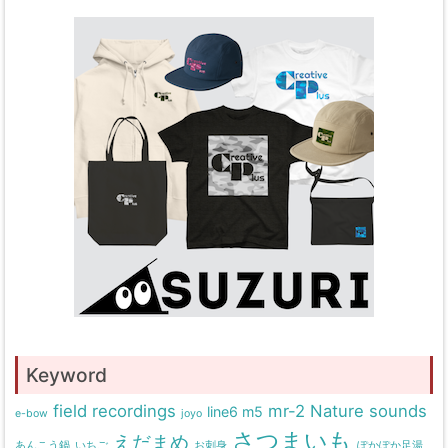
Keyword
field recordings
mr-2
Nature sounds
line6 m5
e-bow
joyo
さつまいも
えだまめ
あんこう鍋
いちご
お刺身
ぽかぽか足湯