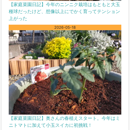
【家庭菜園日記】今年のニンニク栽培はもともと大玉
種球だったけど、想像以上にでかく育ってテンション
上がった
2026-05-18
【家庭菜園日記】奥さんの春植えスタート。今年はミ
ニトマトに加えて小玉スイカに初挑戦！