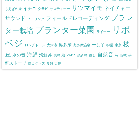
サツマイモ
ネイチャー
イチゴ
もえぎの湯
クサビ
サスティナー
プラン
サウンド
フィールドレコーディング
ヒーリング
リボ
プランター菜園
ター栽培
ライナー
ベジ
枝
奥多摩
干し芋
ロングトーン
大津港
奥多摩温泉
御岳
東京
豆
海鮮
自然音
水の音
海鮮丼
炭鳥 蔵 IKADA
焼き鳥
癒し
苺
茨城
薪
薪ストーブ
防災グッズ
食彩 太信