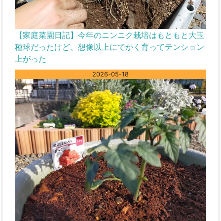
【家庭菜園日記】今年のニンニク栽培はもともと大玉
種球だったけど、想像以上にでかく育ってテンション
上がった
2026-05-18