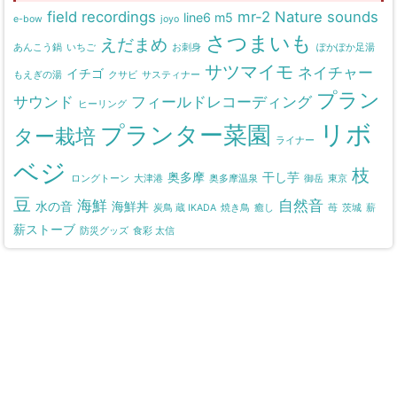
field recordings
mr-2
Nature sounds
line6 m5
e-bow
joyo
さつまいも
えだまめ
あんこう鍋
いちご
お刺身
ぽかぽか足湯
サツマイモ
ネイチャー
イチゴ
もえぎの湯
クサビ
サスティナー
プラン
サウンド
フィールドレコーディング
ヒーリング
リボ
プランター菜園
ター栽培
ライナー
ベジ
枝
奥多摩
干し芋
ロングトーン
大津港
奥多摩温泉
御岳
東京
豆
海鮮
自然音
水の音
海鮮丼
炭鳥 蔵 IKADA
焼き鳥
癒し
苺
茨城
薪
薪ストーブ
防災グッズ
食彩 太信