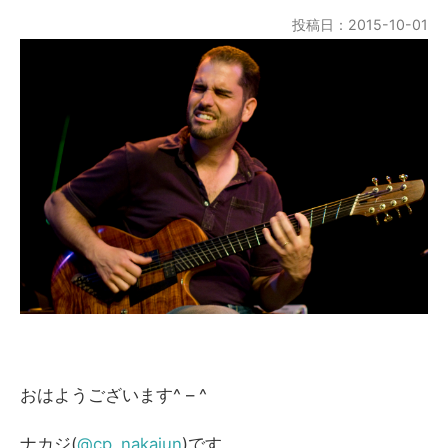
投稿日：2015-10-01
おはようございます^ – ^
ナカジ(
@cp_nakajun
)です。