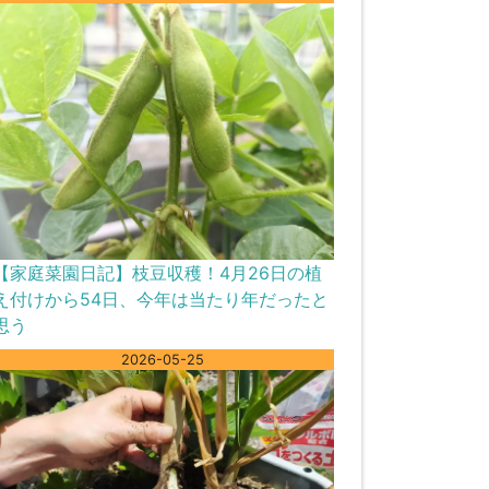
【家庭菜園日記】枝豆収穫！4月26日の植
え付けから54日、今年は当たり年だったと
思う
2026-05-25