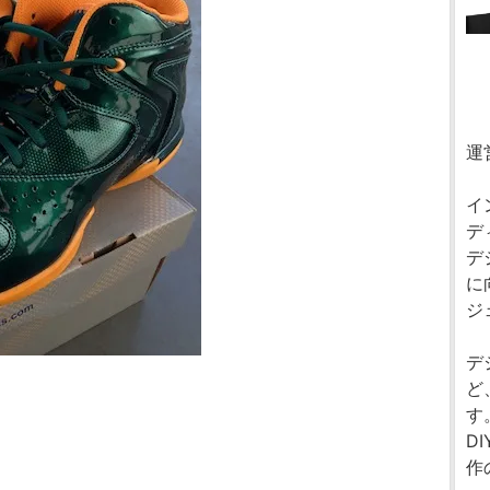
運
イ
デ
デ
に
ジ
デ
ど
す
D
作