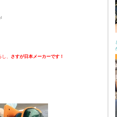
が
るし、
さすが日本メーカーです！