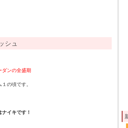
ッシュ
ーダンの全盛期
ム１の頃です。
はナイキです！