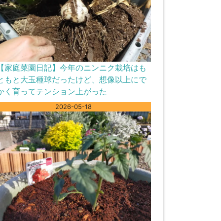
【家庭菜園日記】今年のニンニク栽培はも
ともと大玉種球だったけど、想像以上にで
かく育ってテンション上がった
2026-05-18