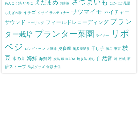
さつまいも
えだまめ
あんこう鍋
いちご
お刺身
ぽかぽか足湯
サツマイモ
ネイチャー
イチゴ
もえぎの湯
クサビ
サスティナー
プラン
サウンド
フィールドレコーディング
ヒーリング
リボ
プランター菜園
ター栽培
ライナー
ベジ
枝
奥多摩
干し芋
ロングトーン
大津港
奥多摩温泉
御岳
東京
豆
海鮮
自然音
水の音
海鮮丼
炭鳥 蔵 IKADA
焼き鳥
癒し
苺
茨城
薪
薪ストーブ
防災グッズ
食彩 太信