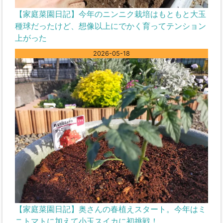
【家庭菜園日記】今年のニンニク栽培はもともと大玉
種球だったけど、想像以上にでかく育ってテンション
上がった
2026-05-18
【家庭菜園日記】奥さんの春植えスタート。今年はミ
ニトマトに加えて小玉スイカに初挑戦！