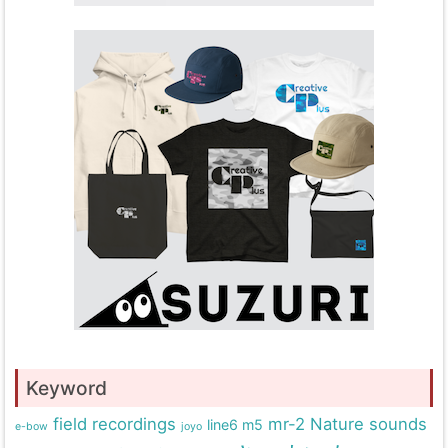
Keyword
field recordings
mr-2
Nature sounds
line6 m5
e-bow
joyo