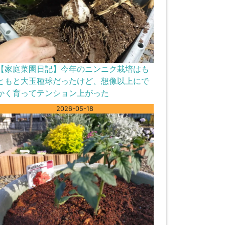
【家庭菜園日記】今年のニンニク栽培はも
ともと大玉種球だったけど、想像以上にで
かく育ってテンション上がった
2026-05-18