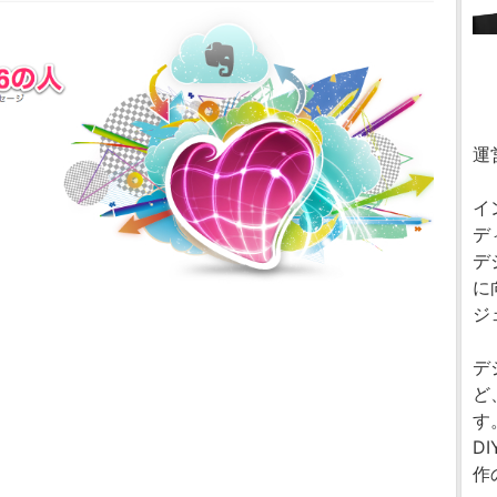
運
イ
デ
デ
に
ジ
デ
ど
す
D
作