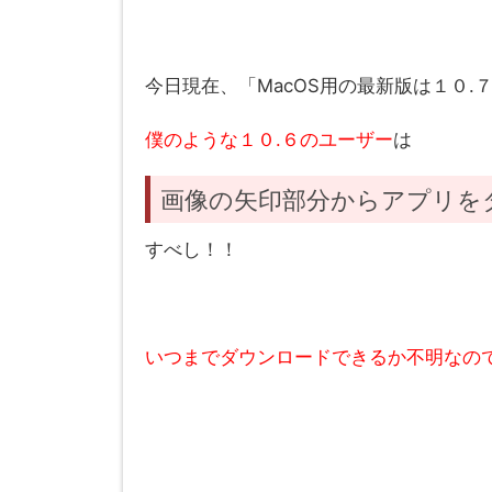
今日現在、「MacOS用の最新版は１０.
僕のような１０.６のユーザー
は
画像の矢印部分からアプリを
すべし！！
いつまでダウンロードできるか不明なの