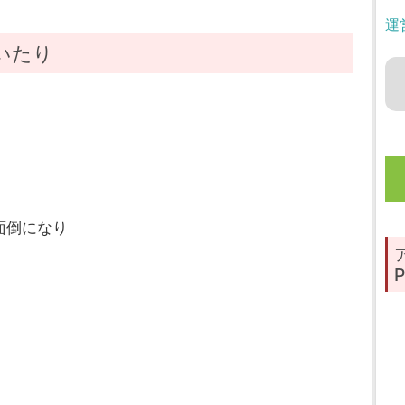
運
いたり
面倒になり
P