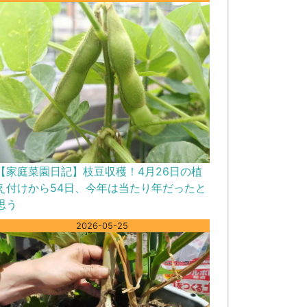
【家庭菜園日記】枝豆収穫！4月26日の植
え付けから54日、今年は当たり年だったと
思う
2026-05-25