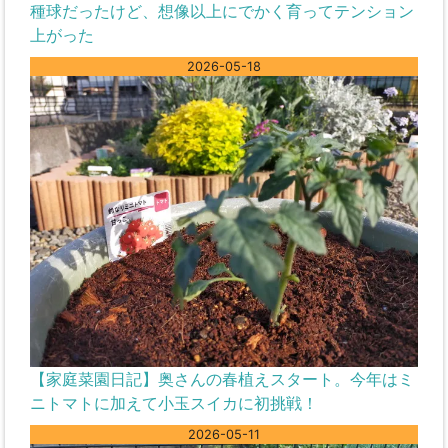
種球だったけど、想像以上にでかく育ってテンション
上がった
2026-05-18
【家庭菜園日記】奥さんの春植えスタート。今年はミ
ニトマトに加えて小玉スイカに初挑戦！
2026-05-11