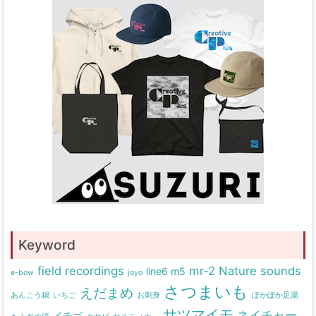
Keyword
field recordings
mr-2
Nature sounds
line6 m5
e-bow
joyo
さつまいも
えだまめ
あんこう鍋
いちご
お刺身
ぽかぽか足湯
サツマイモ
ネイチャー
イチゴ