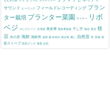
もえぎの湯
クサビ
サスティナー
プラン
サウンド
フィールドレコーディング
ヒーリング
リボ
プランター菜園
ター栽培
ライナー
ベジ
枝
奥多摩
干し芋
ロングトーン
大津港
奥多摩温泉
御岳
東京
豆
海鮮
自然音
水の音
海鮮丼
炭鳥 蔵 IKADA
焼き鳥
癒し
苺
茨城
薪
薪ストーブ
防災グッズ
食彩 太信