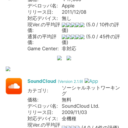
デベロッパ名:
Apple
リリース日:
2011/12/08
対応デバイス:
無し
現Ver.の平均評
(5.0 / 10件の評
価:
価)
通算の平均評
(5.0 / 45件の評
価:
価)
Game Center:
非対応
SoundCloud
(Version 2.1.9)
ソーシャルネットワーキン
カテゴリ:
グ
価格:
無料
デベロッパ名:
SoundCloud Ltd.
リリース日:
2009/11/03
対応デバイス:
全機種
現Ver.の平均評
(4.0 / 4件の評価)