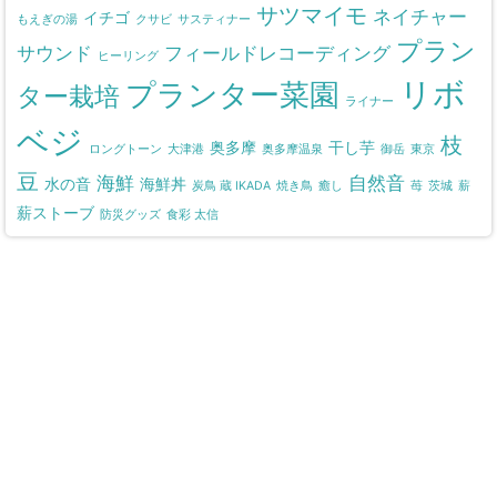
サツマイモ
ネイチャー
イチゴ
もえぎの湯
クサビ
サスティナー
プラン
サウンド
フィールドレコーディング
ヒーリング
リボ
プランター菜園
ター栽培
ライナー
ベジ
枝
奥多摩
干し芋
ロングトーン
大津港
奥多摩温泉
御岳
東京
豆
海鮮
自然音
水の音
海鮮丼
炭鳥 蔵 IKADA
焼き鳥
癒し
苺
茨城
薪
薪ストーブ
防災グッズ
食彩 太信