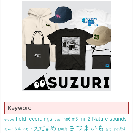
Keyword
field recordings
mr-2
Nature sounds
line6 m5
e-bow
joyo
さつまいも
えだまめ
あんこう鍋
いちご
お刺身
ぽかぽか足湯