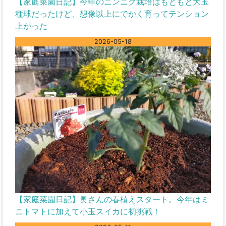
【家庭菜園日記】今年のニンニク栽培はもともと大玉
種球だったけど、想像以上にでかく育ってテンション
上がった
2026-05-18
【家庭菜園日記】奥さんの春植えスタート。今年はミ
ニトマトに加えて小玉スイカに初挑戦！