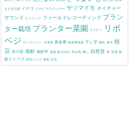
サツマイモ
ネイチャー
イチゴ
もえぎの湯
クサビ
サスティナー
プラン
サウンド
フィールドレコーディング
ヒーリング
リボ
プランター菜園
ター栽培
ライナー
ベジ
枝
奥多摩
干し芋
ロングトーン
大津港
奥多摩温泉
御岳
東京
豆
海鮮
自然音
水の音
海鮮丼
炭鳥 蔵 IKADA
焼き鳥
癒し
苺
茨城
薪
薪ストーブ
防災グッズ
食彩 太信