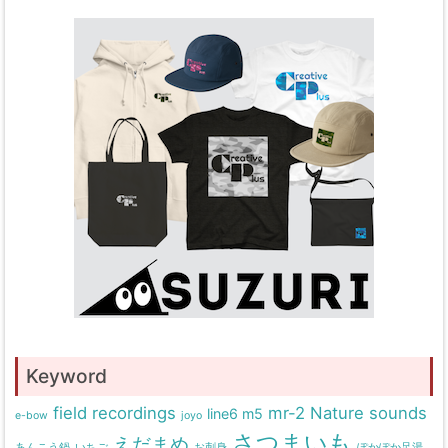
Keyword
field recordings
mr-2
Nature sounds
line6 m5
e-bow
joyo
さつまいも
えだまめ
あんこう鍋
いちご
お刺身
ぽかぽか足湯