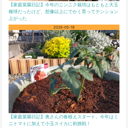
【家庭菜園日記】今年のニンニク栽培はもともと大玉
種球だったけど、想像以上にでかく育ってテンション
上がった
2026-05-18
【家庭菜園日記】奥さんの春植えスタート。今年はミ
ニトマトに加えて小玉スイカに初挑戦！