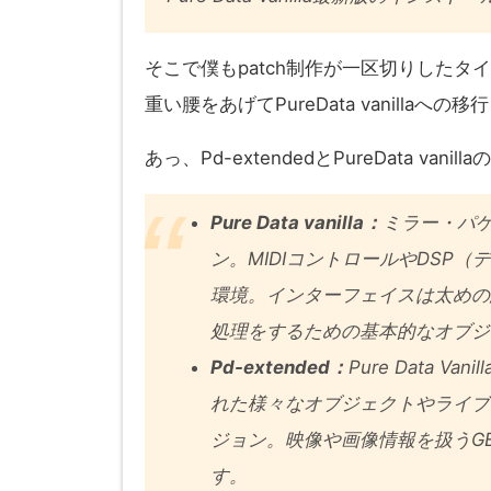
そこで僕もpatch制作が一区切りしたタ
重い腰をあげてPureData vanilla
あっ、Pd-extendedとPureData va
Pure Data vanilla：
ミラー・パ
ン。MIDIコントロールやDSP
環境。インターフェイスは太めの
処理をするための基本的なオブジ
Pd-extended：
Pure Data 
れた様々なオブジェクトやライブ
ジョン。映像や画像情報を扱うG
す。