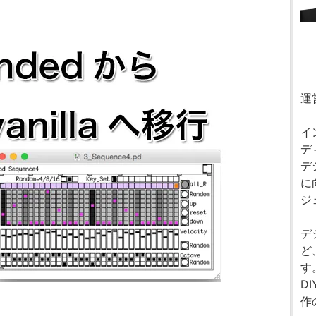
運
イ
デ
デ
に
ジ
デ
ど
す
D
作