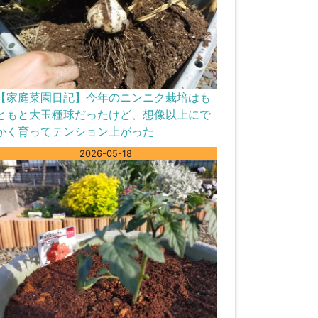
【家庭菜園日記】今年のニンニク栽培はも
ともと大玉種球だったけど、想像以上にで
かく育ってテンション上がった
2026-05-18