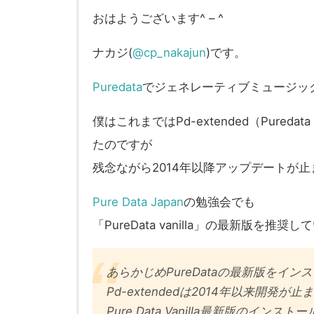
おはようございます^ – ^
ナカジ(
@cp_nakajun
)です。
Puredata
でジェネレーティブミュージッ
僕はこれまではPd-extended（Pureda
たのですが
残念ながら2014年以降アップデートが
Pure Data Japan
の勉強会でも
「PureData vanilla」の最新版を推奨
あらかじめPureDataの最新版をイ
Pd-extendedは2014年以来開発が止
Pure Data Vanilla最新版のイン