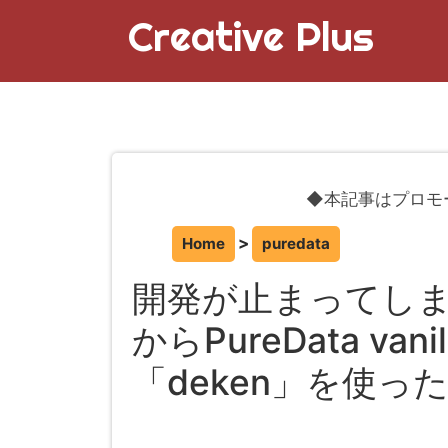
Creative Plus
◆本記事はプロモ
Home
puredata
開発が止まってしまって
からPureData va
「deken」を使っ