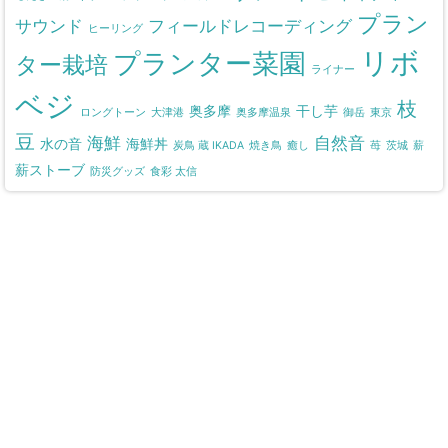
プラン
サウンド
フィールドレコーディング
ヒーリング
リボ
プランター菜園
ター栽培
ライナー
ベジ
枝
奥多摩
干し芋
ロングトーン
大津港
奥多摩温泉
御岳
東京
豆
海鮮
自然音
水の音
海鮮丼
炭鳥 蔵 IKADA
焼き鳥
癒し
苺
茨城
薪
薪ストーブ
防災グッズ
食彩 太信