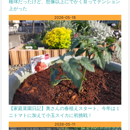
種球だったけど、想像以上にでかく育ってテンション
上がった
2026-05-18
【家庭菜園日記】奥さんの春植えスタート。今年はミ
ニトマトに加えて小玉スイカに初挑戦！
2026-05-11