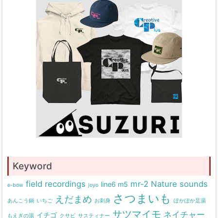
Keyword
field recordings
mr-2
Nature sounds
line6 m5
e-bow
joyo
さつまいも
えだまめ
あんこう鍋
いちご
お刺身
ぽかぽか足湯
サツマイモ
ネイチャー
イチゴ
もえぎの湯
クサビ
サスティナー