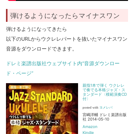
弾けるようになったらマイナスワン
弾けるようになってきたら
以下のURLからウクレレパートを抜いたマイナスワン
音源をダウンロードできます。
ドレミ楽譜出版社ウェブサイト内“音源ダウンロー
ド・ページ”
親指1本で弾く ウクレレ
で奏でる本格ジャズ・ス
タンダード〈模範演奏CD
付〉
posted with
ヨメレバ
宮嶋洋輔 ドレミ楽譜出版
社 2014-05-10
Amazon
Kindle