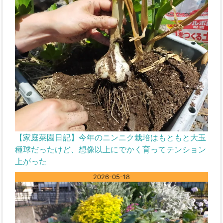
【家庭菜園日記】今年のニンニク栽培はもともと大玉
種球だったけど、想像以上にでかく育ってテンション
上がった
2026-05-18