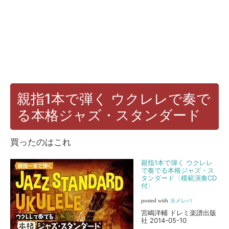
親指1本で弾く ウクレレで奏で
る本格ジャズ・スタンダード
買ったのはこれ
親指1本で弾く ウクレレ
で奏でる本格ジャズ・ス
タンダード〈模範演奏CD
付〉
posted with
ヨメレバ
宮嶋洋輔 ドレミ楽譜出版
社 2014-05-10