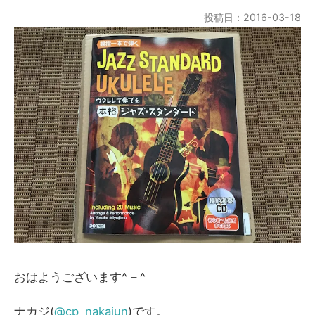
投稿日：2016-03-18
おはようございます^ – ^
ナカジ(
@cp_nakajun
)です。