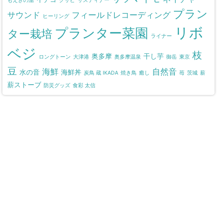
もえぎの湯
クサビ
サスティナー
プラン
サウンド
フィールドレコーディング
ヒーリング
リボ
プランター菜園
ター栽培
ライナー
ベジ
枝
奥多摩
干し芋
ロングトーン
大津港
奥多摩温泉
御岳
東京
豆
海鮮
自然音
水の音
海鮮丼
炭鳥 蔵 IKADA
焼き鳥
癒し
苺
茨城
薪
薪ストーブ
防災グッズ
食彩 太信