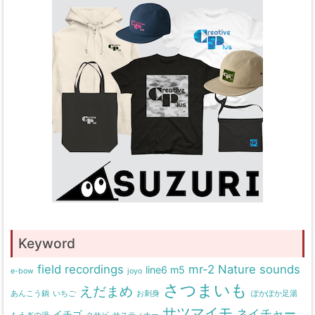
Keyword
field recordings
mr-2
Nature sounds
line6 m5
e-bow
joyo
さつまいも
えだまめ
あんこう鍋
いちご
お刺身
ぽかぽか足湯
サツマイモ
ネイチャー
イチゴ