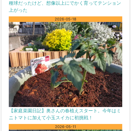
種球だったけど、想像以上にでかく育ってテンション
上がった
2026-05-18
【家庭菜園日記】奥さんの春植えスタート。今年はミ
ニトマトに加えて小玉スイカに初挑戦！
2026-05-11