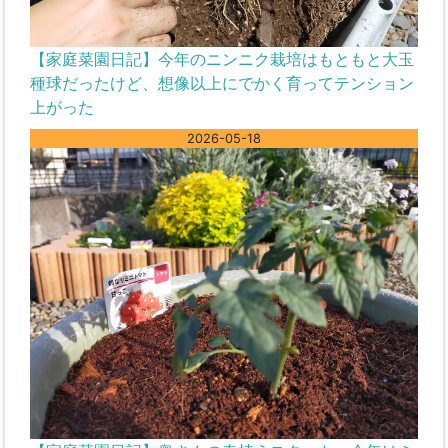
【家庭菜園日記】今年のニンニク栽培はもともと大玉
種球だったけど、想像以上にでかく育ってテンション
上がった
2026-05-18