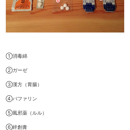
①消毒綿
②ガーゼ
③漢方（胃腸）
④バファリン
⑤風邪薬（ルル）
⑥絆創膏