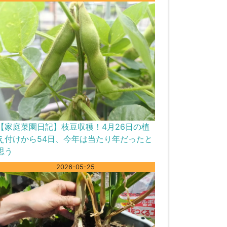
【家庭菜園日記】枝豆収穫！4月26日の植
え付けから54日、今年は当たり年だったと
思う
2026-05-25