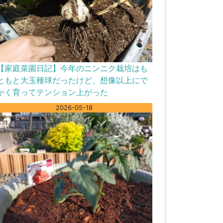
【家庭菜園日記】今年のニンニク栽培はも
ともと大玉種球だったけど、想像以上にで
かく育ってテンション上がった
2026-05-18