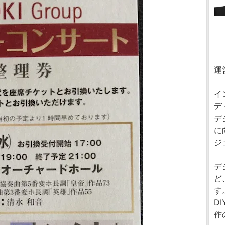
運
イ
デ
デ
に
ジ
デ
ど
す
D
作