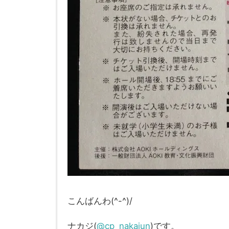
こんばんわ(^-^)/
ナカジ(
@cp_nakajun
)です。