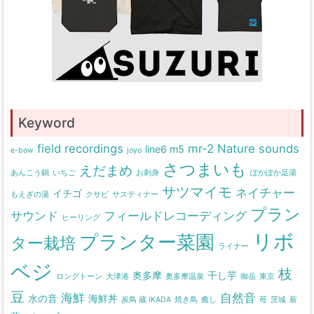
Keyword
field recordings
mr-2
Nature sounds
line6 m5
e-bow
joyo
さつまいも
えだまめ
あんこう鍋
いちご
お刺身
ぽかぽか足湯
サツマイモ
ネイチャー
イチゴ
もえぎの湯
クサビ
サスティナー
プラン
サウンド
フィールドレコーディング
ヒーリング
リボ
プランター菜園
ター栽培
ライナー
ベジ
枝
奥多摩
干し芋
ロングトーン
大津港
奥多摩温泉
御岳
東京
豆
海鮮
自然音
水の音
海鮮丼
炭鳥 蔵 IKADA
焼き鳥
癒し
苺
茨城
薪