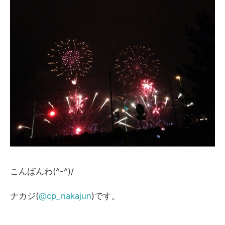
こんばんわ(^-^)/
ナカジ(
@cp_nakajun
)です。