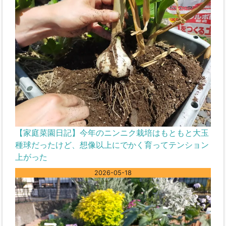
【家庭菜園日記】今年のニンニク栽培はもともと大玉
種球だったけど、想像以上にでかく育ってテンション
上がった
2026-05-18