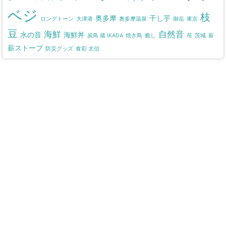
ベジ
枝
奥多摩
干し芋
ロングトーン
大津港
奥多摩温泉
御岳
東京
豆
海鮮
自然音
水の音
海鮮丼
炭鳥 蔵 IKADA
焼き鳥
癒し
苺
茨城
薪
薪ストーブ
防災グッズ
食彩 太信