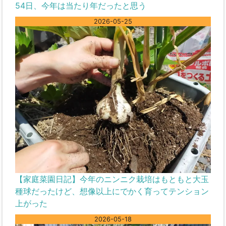
54日、今年は当たり年だったと思う
2026-05-25
【家庭菜園日記】今年のニンニク栽培はもともと大玉
種球だったけど、想像以上にでかく育ってテンション
上がった
2026-05-18