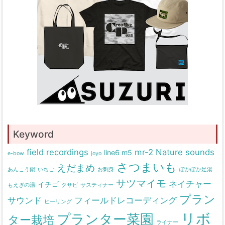
Keyword
field recordings
mr-2
Nature sounds
line6 m5
e-bow
joyo
さつまいも
えだまめ
あんこう鍋
いちご
お刺身
ぽかぽか足湯
サツマイモ
ネイチャー
イチゴ
もえぎの湯
クサビ
サスティナー
プラン
サウンド
フィールドレコーディング
ヒーリング
リボ
プランター菜園
ター栽培
ライナー