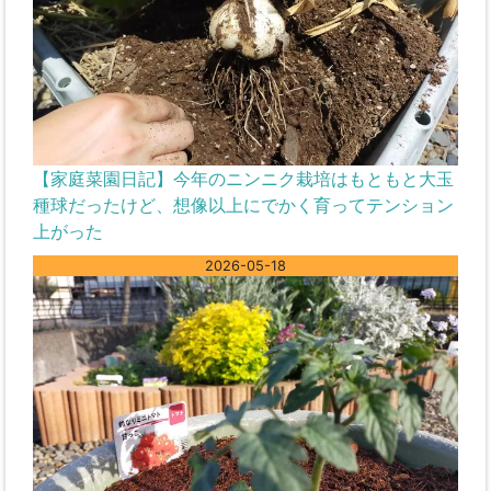
【家庭菜園日記】今年のニンニク栽培はもともと大玉
種球だったけど、想像以上にでかく育ってテンション
上がった
2026-05-18