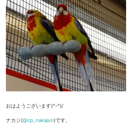
おはようございます(^-^)/
ナカジ(
@cp_nakajun
)です。