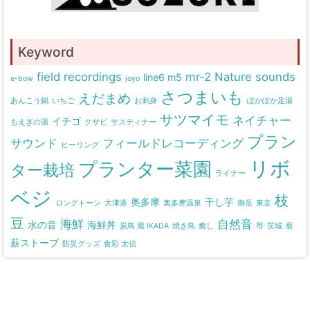
Keyword
field recordings
mr-2
Nature sounds
line6 m5
e-bow
joyo
さつまいも
えだまめ
あんこう鍋
いちご
お刺身
ぽかぽか足湯
サツマイモ
ネイチャー
イチゴ
もえぎの湯
クサビ
サスティナー
プラン
サウンド
フィールドレコーディング
ヒーリング
リボ
プランター菜園
ター栽培
ライナー
ベジ
枝
奥多摩
干し芋
ロングトーン
大津港
奥多摩温泉
御岳
東京
豆
海鮮
自然音
水の音
海鮮丼
炭鳥 蔵 IKADA
焼き鳥
癒し
苺
茨城
薪
薪ストーブ
防災グッズ
食彩 太信