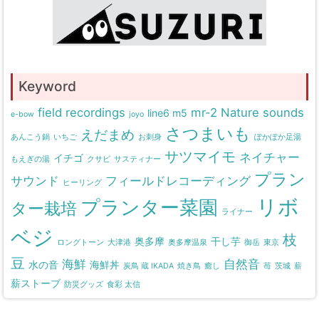
Keyword
field recordings
mr-2
Nature sounds
line6 m5
e-bow
joyo
さつまいも
えだまめ
あんこう鍋
いちご
お刺身
ぽかぽか足湯
サツマイモ
ネイチャー
イチゴ
もえぎの湯
クサビ
サスティナー
プラン
サウンド
フィールドレコーディング
ヒーリング
リボ
プランター菜園
ター栽培
ライナー
ベジ
枝
奥多摩
干し芋
ロングトーン
大津港
奥多摩温泉
御岳
東京
豆
海鮮
自然音
水の音
海鮮丼
炭鳥 蔵 IKADA
焼き鳥
癒し
苺
茨城
薪
薪ストーブ
防災グッズ
食彩 太信