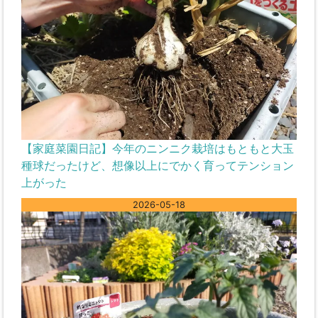
【家庭菜園日記】今年のニンニク栽培はもともと大玉
種球だったけど、想像以上にでかく育ってテンション
上がった
2026-05-18