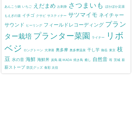
さつまいも
えだまめ
あんこう鍋
いちご
お刺身
ぽかぽか足湯
サツマイモ
ネイチャー
イチゴ
もえぎの湯
クサビ
サスティナー
プラン
サウンド
フィールドレコーディング
ヒーリング
リボ
プランター菜園
ター栽培
ライナー
ベジ
枝
奥多摩
干し芋
ロングトーン
大津港
奥多摩温泉
御岳
東京
豆
海鮮
自然音
水の音
海鮮丼
炭鳥 蔵 IKADA
焼き鳥
癒し
苺
茨城
薪
薪ストーブ
防災グッズ
食彩 太信