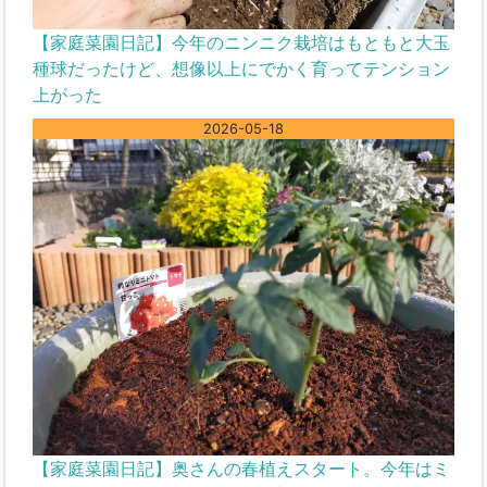
【家庭菜園日記】今年のニンニク栽培はもともと大玉
種球だったけど、想像以上にでかく育ってテンション
上がった
2026-05-18
【家庭菜園日記】奥さんの春植えスタート。今年はミ