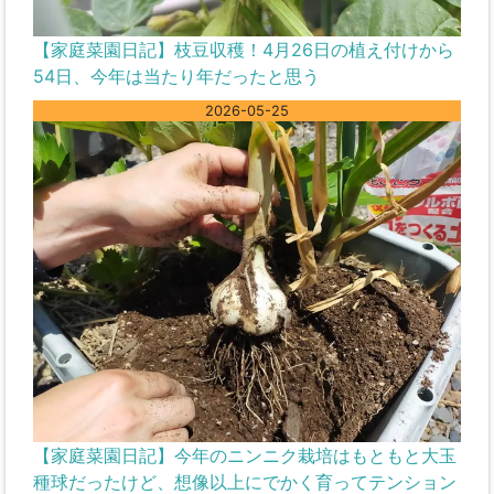
【家庭菜園日記】枝豆収穫！4月26日の植え付けから
54日、今年は当たり年だったと思う
2026-05-25
【家庭菜園日記】今年のニンニク栽培はもともと大玉
種球だったけど、想像以上にでかく育ってテンション