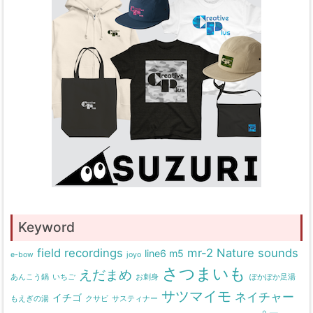
Keyword
field recordings
mr-2
Nature sounds
line6 m5
e-bow
joyo
さつまいも
えだまめ
あんこう鍋
いちご
お刺身
ぽかぽか足湯
サツマイモ
ネイチャー
イチゴ
もえぎの湯
クサビ
サスティナー