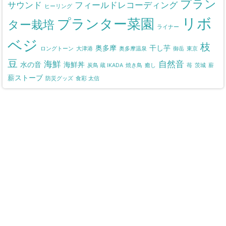
プラン
サウンド
フィールドレコーディング
ヒーリング
リボ
プランター菜園
ター栽培
ライナー
ベジ
枝
奥多摩
干し芋
ロングトーン
大津港
奥多摩温泉
御岳
東京
豆
海鮮
自然音
水の音
海鮮丼
炭鳥 蔵 IKADA
焼き鳥
癒し
苺
茨城
薪
薪ストーブ
防災グッズ
食彩 太信