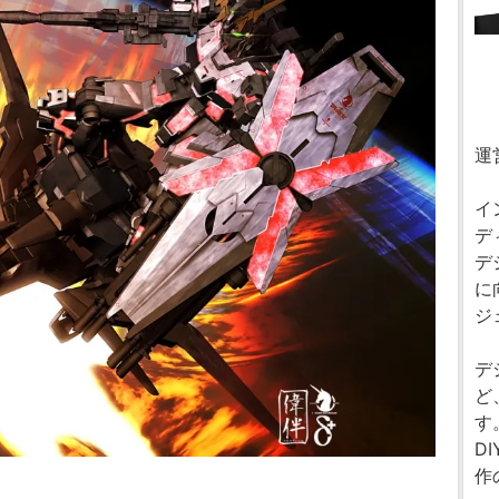
運
イ
デ
デ
に
ジ
デ
ど
す
D
作