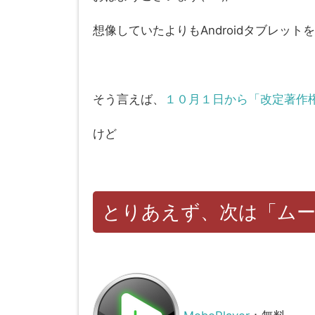
想像していたよりもAndroidタブレット
そう言えば、
１０月１日から「改定著作
けど
とりあえず、次は「ム