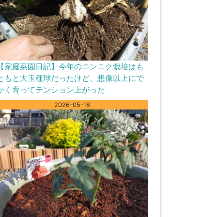
【家庭菜園日記】今年のニンニク栽培はも
ともと大玉種球だったけど、想像以上にで
かく育ってテンション上がった
2026-05-18