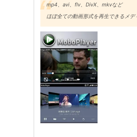
mp4、avi、flv、DivX、mkvなど
ほぼ全ての動画形式を再生できるメデ