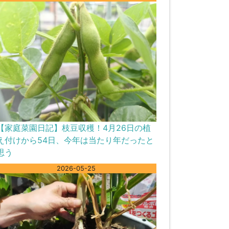
【家庭菜園日記】枝豆収穫！4月26日の植
え付けから54日、今年は当たり年だったと
思う
2026-05-25