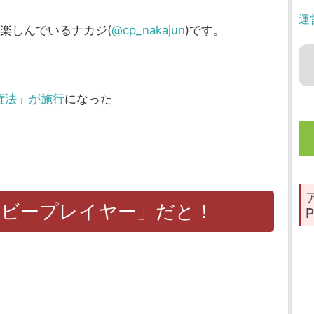
運
を楽しんでいるナカジ(
@cp_nakajun
)です。
権法」が施行
になった
ービープレイヤー」だと！
P