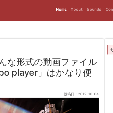
Home
About
Sounds
Con
p]いろんな形式の動画ファイル
o player」はかなり便
！
投稿日：2012-10-04