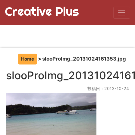
Creative Plus
slooProImg_20131024161353.jpg
Home
slooProImg_20131024161
投稿日：2013-10-24