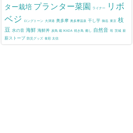
リボ
プランター菜園
ター栽培
ライナー
ベジ
枝
奥多摩
干し芋
ロングトーン
大津港
奥多摩温泉
御岳
東京
豆
海鮮
自然音
水の音
海鮮丼
炭鳥 蔵 IKADA
焼き鳥
癒し
苺
茨城
薪
薪ストーブ
防災グッズ
食彩 太信