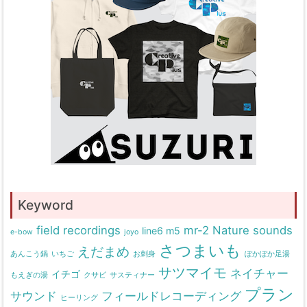
Keyword
field recordings
mr-2
Nature sounds
line6 m5
e-bow
joyo
さつまいも
えだまめ
あんこう鍋
いちご
お刺身
ぽかぽか足湯
サツマイモ
ネイチャー
イチゴ
もえぎの湯
クサビ
サスティナー
プラン
サウンド
フィールドレコーディング
ヒーリング