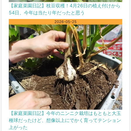
【家庭菜園日記】枝豆収穫！4月26日の植え付けから
54日、今年は当たり年だったと思う
2026-05-25
【家庭菜園日記】今年のニンニク栽培はもともと大玉
種球だったけど、想像以上にでかく育ってテンション
上がった