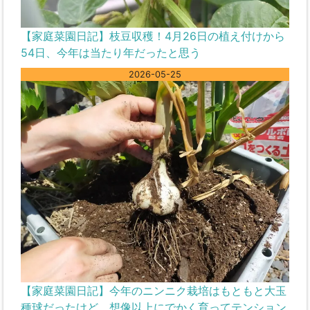
【家庭菜園日記】枝豆収穫！4月26日の植え付けから
54日、今年は当たり年だったと思う
2026-05-25
【家庭菜園日記】今年のニンニク栽培はもともと大玉
種球だったけど、想像以上にでかく育ってテンション