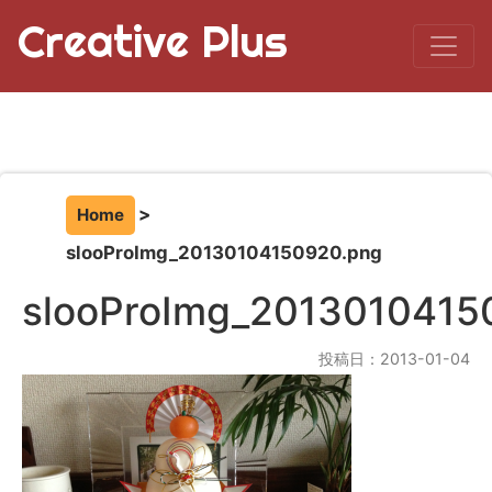
Creative Plus
Home
slooProImg_20130104150920.png
slooProImg_2013010415
投稿日：2013-01-04