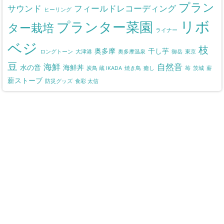
プラン
サウンド
フィールドレコーディング
ヒーリング
リボ
プランター菜園
ター栽培
ライナー
ベジ
枝
奥多摩
干し芋
ロングトーン
大津港
奥多摩温泉
御岳
東京
豆
海鮮
自然音
水の音
海鮮丼
炭鳥 蔵 IKADA
焼き鳥
癒し
苺
茨城
薪
薪ストーブ
防災グッズ
食彩 太信