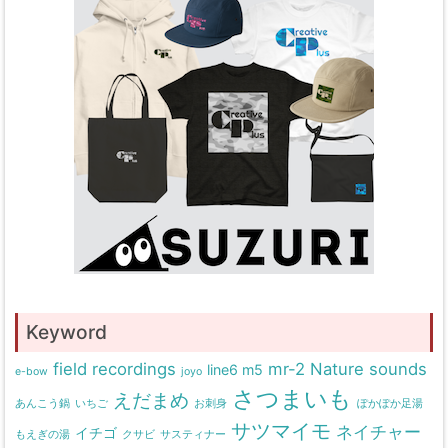
Keyword
field recordings
mr-2
Nature sounds
line6 m5
e-bow
joyo
さつまいも
えだまめ
あんこう鍋
いちご
お刺身
ぽかぽか足湯
サツマイモ
ネイチャー
イチゴ
もえぎの湯
クサビ
サスティナー