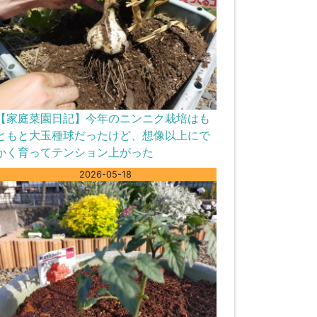
【家庭菜園日記】今年のニンニク栽培はも
ともと大玉種球だったけど、想像以上にで
かく育ってテンション上がった
2026-05-18