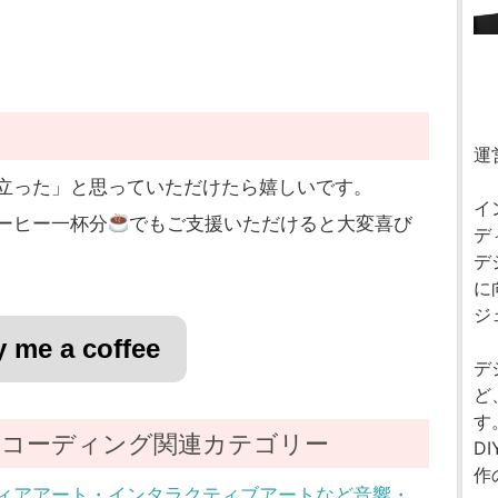
運
立った」と思っていただけたら嬉しいです。
イ
ーヒー一杯分
でもご支援いただけると大変喜び
デ
デ
に
ジ
 me a coffee
デ
ど
す
コーディング関連カテゴリー
D
作
ィアアート・インタラクティブアートなど音響・