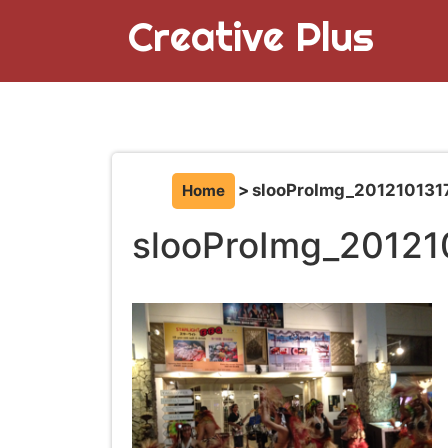
Creative Plus
slooProImg_201210131
Home
slooProImg_20121