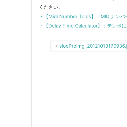
ください。
・【Midi Number Tools】：MI
・【Delay Time Calculator】
«
slooProImg_20121013170936.