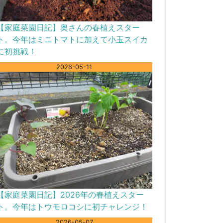
【家庭菜園日記】奥さんの春植えスター
ト。今年はミニトマトに加えて小玉スイカ
に初挑戦！
2026-05-11
【家庭菜園日記】2026年の春植えスター
ト。今年はトウモロコシに初チャレンジ！
2026-05-07