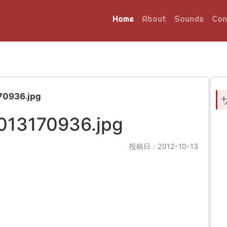
Home
About
Sounds
Con
70936.jpg
013170936.jpg
投稿日：2012-10-13