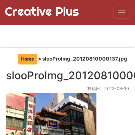
Creative Plus
slooProImg_20120810000137.jpg
Home
slooProImg_20120810000
投稿日：2012-08-10