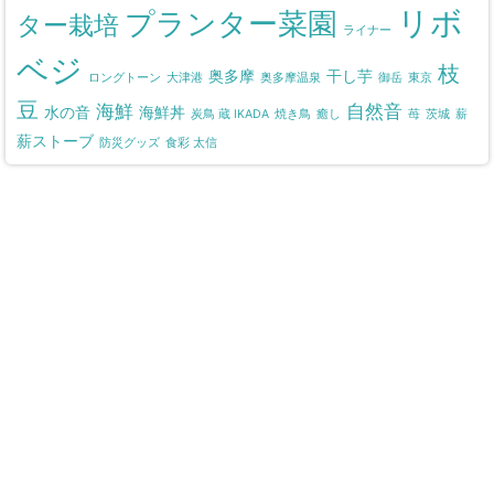
リボ
プランター菜園
ター栽培
ライナー
ベジ
枝
奥多摩
干し芋
ロングトーン
大津港
奥多摩温泉
御岳
東京
豆
海鮮
自然音
水の音
海鮮丼
炭鳥 蔵 IKADA
焼き鳥
癒し
苺
茨城
薪
薪ストーブ
防災グッズ
食彩 太信