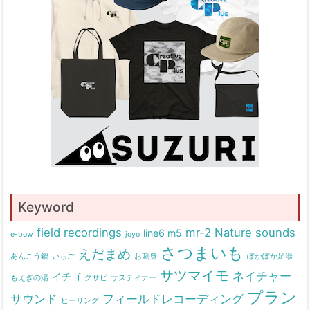
Keyword
field recordings
mr-2
Nature sounds
line6 m5
e-bow
joyo
さつまいも
えだまめ
あんこう鍋
いちご
お刺身
ぽかぽか足湯
サツマイモ
ネイチャー
イチゴ
もえぎの湯
クサビ
サスティナー
プラン
サウンド
フィールドレコーディング
ヒーリング