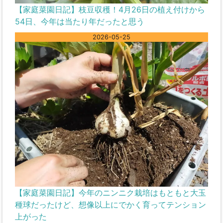
【家庭菜園日記】枝豆収穫！4月26日の植え付けから
54日、今年は当たり年だったと思う
2026-05-25
【家庭菜園日記】今年のニンニク栽培はもともと大玉
種球だったけど、想像以上にでかく育ってテンション
上がった