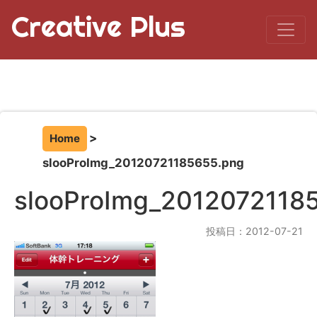
Creative Plus
Home
slooProImg_20120721185655.png
slooProImg_2012072118
投稿日：2012-07-21