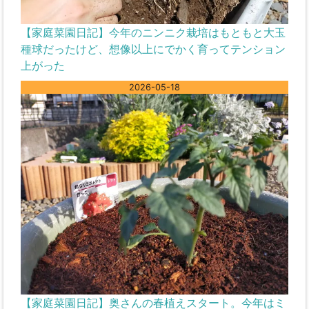
【家庭菜園日記】今年のニンニク栽培はもともと大玉
種球だったけど、想像以上にでかく育ってテンション
上がった
2026-05-18
【家庭菜園日記】奥さんの春植えスタート。今年はミ