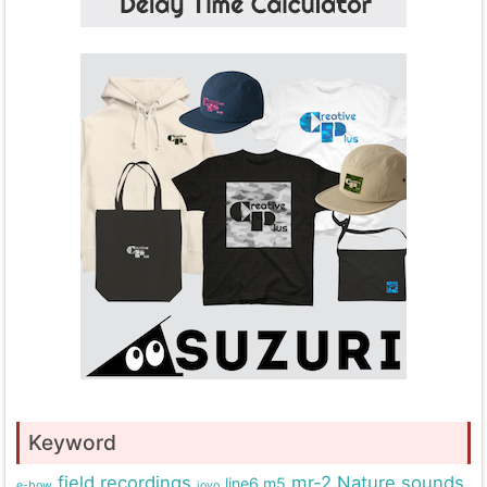
Keyword
field recordings
mr-2
Nature sounds
line6 m5
e-bow
joyo