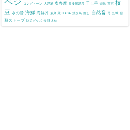
ベジ
枝
奥多摩
干し芋
ロングトーン
大津港
奥多摩温泉
御岳
東京
豆
海鮮
自然音
水の音
海鮮丼
炭鳥 蔵 IKADA
焼き鳥
癒し
苺
茨城
薪
薪ストーブ
防災グッズ
食彩 太信