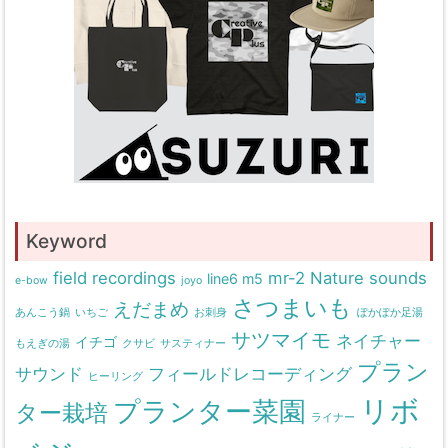
Keyword
field recordings
mr-2
Nature sounds
line6 m5
e-bow
joyo
さつまいも
えだまめ
あんこう鍋
いちご
お刺身
ぽかぽか足湯
サツマイモ
ネイチャー
イチゴ
もえぎの湯
クサビ
サスティナー
プラン
サウンド
フィールドレコーディング
ヒーリング
リボ
プランター菜園
ター栽培
ライナー