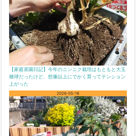
【家庭菜園日記】今年のニンニク栽培はもともと大玉
種球だったけど、想像以上にでかく育ってテンション
上がった
2026-05-18