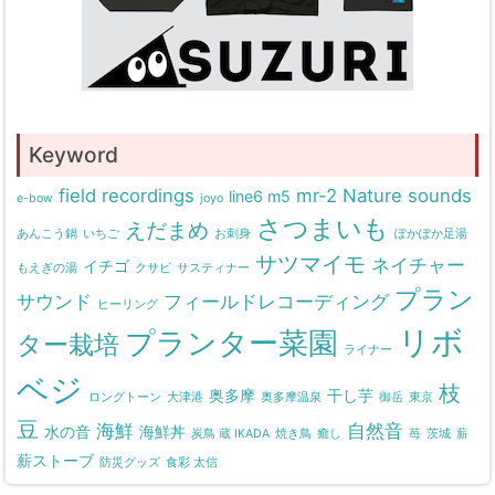
Keyword
field recordings
mr-2
Nature sounds
line6 m5
e-bow
joyo
さつまいも
えだまめ
あんこう鍋
いちご
お刺身
ぽかぽか足湯
サツマイモ
ネイチャー
イチゴ
もえぎの湯
クサビ
サスティナー
プラン
サウンド
フィールドレコーディング
ヒーリング
リボ
プランター菜園
ター栽培
ライナー
ベジ
枝
奥多摩
干し芋
ロングトーン
大津港
奥多摩温泉
御岳
東京
豆
海鮮
自然音
水の音
海鮮丼
炭鳥 蔵 IKADA
焼き鳥
癒し
苺
茨城
薪
薪ストーブ
防災グッズ
食彩 太信