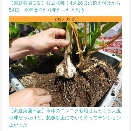
【家庭菜園日記】枝豆収穫！4月26日の植え付けから
54日、今年は当たり年だったと思う
2026-05-25
【家庭菜園日記】今年のニンニク栽培はもともと大玉
種球だったけど、想像以上にでかく育ってテンション
上がった