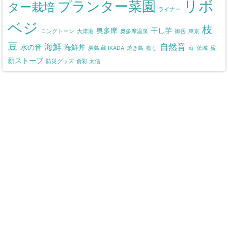
リボ
プランター菜園
ター栽培
ライナー
ベジ
枝
奥多摩
干し芋
ロングトーン
大津港
奥多摩温泉
御岳
東京
豆
海鮮
自然音
水の音
海鮮丼
炭鳥 蔵 IKADA
焼き鳥
癒し
苺
茨城
薪
薪ストーブ
防災グッズ
食彩 太信