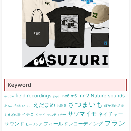
Keyword
field recordings
mr-2
Nature sounds
line6 m5
e-bow
joyo
さつまいも
えだまめ
あんこう鍋
いちご
お刺身
ぽかぽか足湯
サツマイモ
ネイチャー
イチゴ
もえぎの湯
クサビ
サスティナー
プラン
サウンド
フィールドレコーディング
ヒーリング