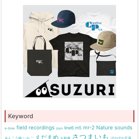
Keyword
field recordings
mr-2
Nature sounds
line6 m5
e-bow
joyo
さつまいも
えだまめ
あんこう鍋
いちご
お刺身
ぽかぽか足湯