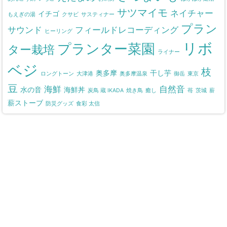
サツマイモ
ネイチャー
イチゴ
もえぎの湯
クサビ
サスティナー
プラン
サウンド
フィールドレコーディング
ヒーリング
リボ
プランター菜園
ター栽培
ライナー
ベジ
枝
奥多摩
干し芋
ロングトーン
大津港
奥多摩温泉
御岳
東京
豆
海鮮
自然音
水の音
海鮮丼
炭鳥 蔵 IKADA
焼き鳥
癒し
苺
茨城
薪
薪ストーブ
防災グッズ
食彩 太信