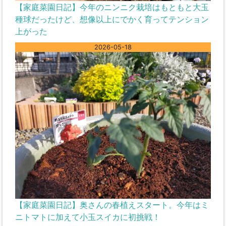
【家庭菜園日記】今年のニンニク栽培はもともと大玉
種球だったけど、想像以上にでかく育ってテンション
上がった
2026-05-18
【家庭菜園日記】奥さんの春植えスタート。今年はミ
ニトマトに加えて小玉スイカに初挑戦！