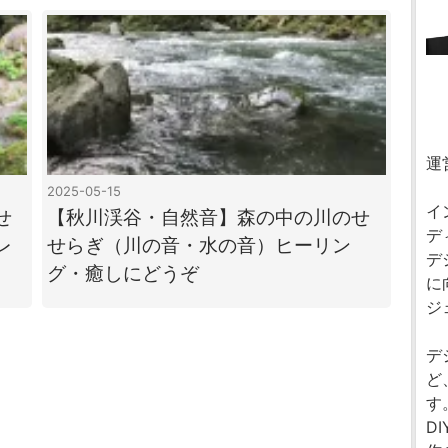
運
2025-05-15
イ
せ
【秋川渓谷・自然音】森の中の川のせ
デ
レ
せらぎ（川の音・水の音）ヒーリン
デ
グ・癒しにどうぞ
に
ジ
デ
ど
す
D