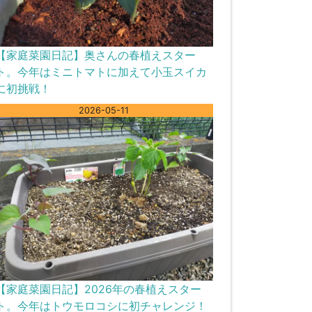
【家庭菜園日記】奥さんの春植えスター
ト。今年はミニトマトに加えて小玉スイカ
に初挑戦！
2026-05-11
【家庭菜園日記】2026年の春植えスター
ト。今年はトウモロコシに初チャレンジ！