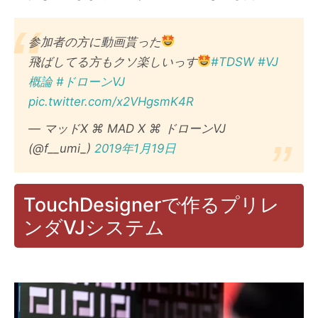
参加者の方に動画貰った
飛ばしてる方もクソ楽しいっす
#TDSW
#VJ
概論
#ドローンVJ
pic.twitter.com/x2VHgsmK4R
— マッドX ⌘ MAD X ⌘ ドローンVJ
(@f__umi_)
2019年1月19日
TouchDesignerで作るプリレ
ンダVJシステム