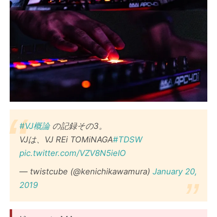
#VJ概論
の記録その3。
VJは、VJ REi TOMiNAGA
#TDSW
pic.twitter.com/VZV8N5ieIO
— twistcube (@kenichikawamura)
January 20,
2019