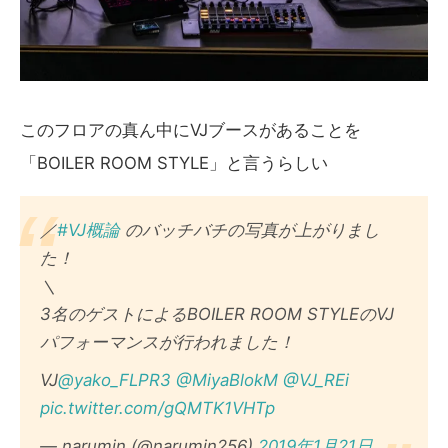
このフロアの真ん中にVJブースがあることを
「BOILER ROOM STYLE」と言うらしい
／
#VJ概論
のバッチバチの写真が上がりまし
た！
＼
3名のゲストによるBOILER ROOM STYLEのVJ
パフォーマンスが行われました！
VJ
@yako_FLPR3
@MiyaBlokM
@VJ_REi
pic.twitter.com/gQMTK1VHTp
— narumin (@narumin256)
2019年1月21日