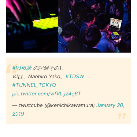
#VJ概論
の記録その1。
VJは、Naohiro Yako。
#TDSW
#TUNNEL_TOKYO
pic.twitter.com/wfVLgz4q6T
— twistcube (@kenichikawamura)
January 20,
2019