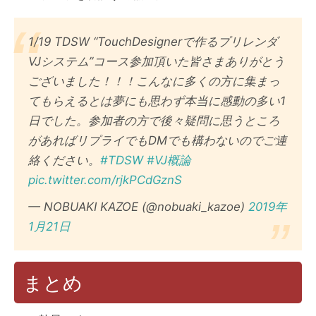
1/19 TDSW “TouchDesignerで作るプリレンダ
VJシステム”コース参加頂いた皆さまありがとう
ございました！！！こんなに多くの方に集まっ
てもらえるとは夢にも思わず本当に感動の多い1
日でした。参加者の方で後々疑問に思うところ
があればリプライでもDMでも構わないのでご連
絡ください。
#TDSW
#VJ概論
pic.twitter.com/rjkPCdGznS
— NOBUAKI KAZOE (@nobuaki_kazoe)
2019年
1月21日
まとめ