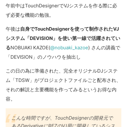
午前中はTouchDesignerでVJシステムを作る際に必
ず必要な機能の勉強。
午後は
自身でTouchDesignerを使って制作されたVJ
システム「DEVISION」を使い第一線で活躍されてい
る
NOBUAKI KAZOE(
@nobuaki_kazoe
) さんの講義で
「DEVISION」のノウハウを抽出し
この日の為に準備された、完全オリジナルDJシステ
ム「TDSW」がプロジェクトファイルごと配布され、
それの解説と主要機能を作ってみるというお得な内
容。
こんな時間ですが、TouchDesignerの開発元で
あるDerivativeにREZのVJ用に開発しているシス