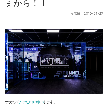
ぇから！！
投稿日：2019-01-27
ナカジ(
@cp_nakajun
)です。