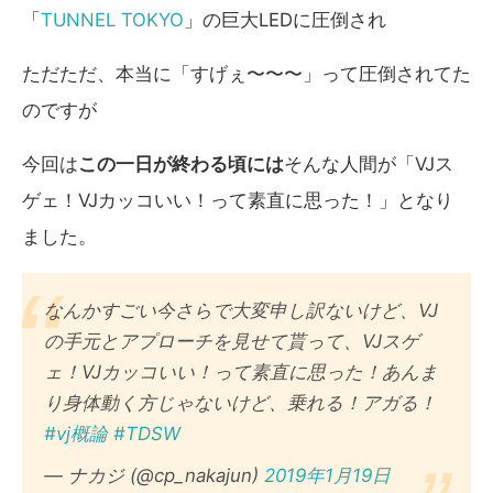
「
TUNNEL TOKYO
」の巨大LEDに圧倒され
ただただ、本当に「すげぇ〜〜〜」って圧倒されてた
のですが
今回は
この一日が終わる頃には
そんな人間が「VJス
ゲェ！VJカッコいい！って素直に思った！」となり
ました。
なんかすごい今さらで大変申し訳ないけど、VJ
の手元とアプローチを見せて貰って、VJスゲ
ェ！VJカッコいい！って素直に思った！あんま
り身体動く方じゃないけど、乗れる！アガる！
#vj概論
#TDSW
— ナカジ (@cp_nakajun)
2019年1月19日