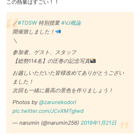
この熱量はすごい！！
／
#TDSW
特別授業
#VJ概論
開催致しました！
＼
参加者、ゲスト、スタッフ
【総勢114名】の圧巻の記念写真
お越しいただいた皆様改めてありがとうござい
ました！
次回も一緒に最高の景色を作りましょう！
Photos by
@zarunekodori
pic.twitter.com/JCvXMTglwd
— narumin (@narumin256)
2019年1月21日