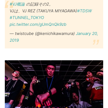
#VJ概論
の記録その2。
VJは、VJ REZ (TAKUYA MIYAGAWA)
#TDSW
#TUNNEL_TOKYO
pic.twitter.com/gUmQnQk9zb
— twistcube (@kenichikawamura)
January 20,
2019