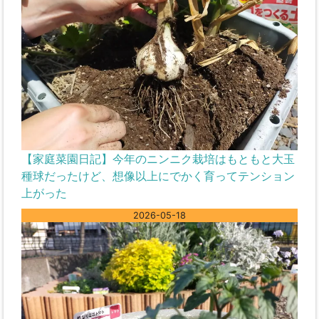
【家庭菜園日記】今年のニンニク栽培はもともと大玉
種球だったけど、想像以上にでかく育ってテンション
上がった
2026-05-18