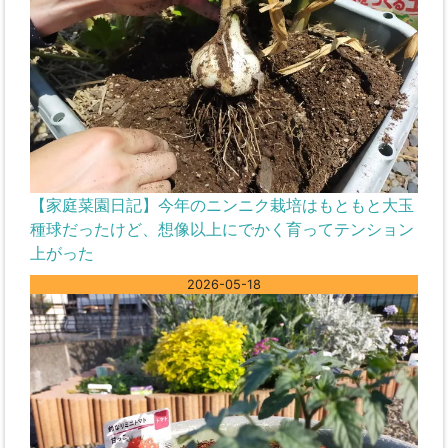
【家庭菜園日記】今年のニンニク栽培はもともと大玉
種球だったけど、想像以上にでかく育ってテンション
上がった
2026-05-18