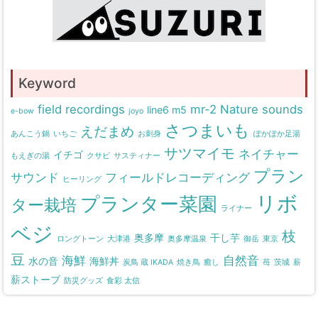
Keyword
field recordings
mr-2
Nature sounds
line6 m5
e-bow
joyo
さつまいも
えだまめ
あんこう鍋
いちご
お刺身
ぽかぽか足湯
サツマイモ
ネイチャー
イチゴ
もえぎの湯
クサビ
サスティナー
プラン
サウンド
フィールドレコーディング
ヒーリング
リボ
プランター菜園
ター栽培
ライナー
ベジ
枝
奥多摩
干し芋
ロングトーン
大津港
奥多摩温泉
御岳
東京
豆
海鮮
自然音
水の音
海鮮丼
炭鳥 蔵 IKADA
焼き鳥
癒し
苺
茨城
薪
薪ストーブ
防災グッズ
食彩 太信